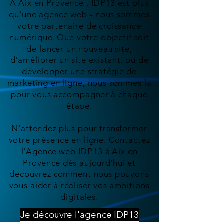
À Aix en Provence , IDP13 est plus
qu'une agence web - nous sommes
votre partenaire de croissance
numérique. Que votre objectif soit
de lancer un nouveau site,
d'améliorer un site existant, ou de
développer une stratégie de
marketing en ligne, nous sommes là
pour vous accompagner à chaque
étape.
N'attendez plus pour transformer
votre présence en ligne. Contactez
l'Agence web IDP13 à Aix en
Provence dès aujourd'hui et
découvrez comment nous pouvons
vous aider à réaliser vos ambitions
digitales.
Je découvre l'agence IDP13