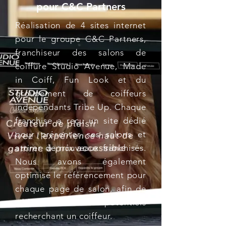
pour C&C Partners
Réalisation de 4 sites internet
pour le groupe C&C Partners,
franchiseur des salons de
coiffure Studio Avenue, Made
in Coiff, Fun Look et du
groupement de coiffeurs
indépendants Tribe Up. Chaque
franchise a reçu un site dédié
pour présenter ses salons et
attirer de nouveaux franchisés.
Nous avons également
optimisé le référencement pour
chaque page de salon, afin de
cibler les clients potentiels
recherchant un coiffeur.