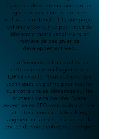
l'essence de votre marque tout en
garantissant une expérience
utilisateur optimale. Chaque projet
est une opportunité pour nous de
démontrer notre savoir-faire en
matière de design et de
développement web.
Le référencement naturel est un
autre domaine où l'Agence web
IDP13 excelle. Nous utilisons des
techniques de pointe pour assurer
que votre site se démarque sur les
moteurs de recherche. Notre
expertise en SEO vous aide à attirer
et retenir une clientèle ciblée,
augmentant ainsi la visibilité et la
portée de votre entreprise en ligne.