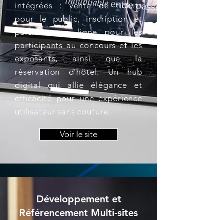
intégrées : vente de tickets
pour le public, inscription et
paiement en ligne pour les
participants au concours et les
exposants, ainsi que la
réservation d'hôtel. Un hub
digital qui allie élégance et
efficacité pour une expérience
utilisateur sans couture.
Voir le site
Développement et
Référencement Multi-sites