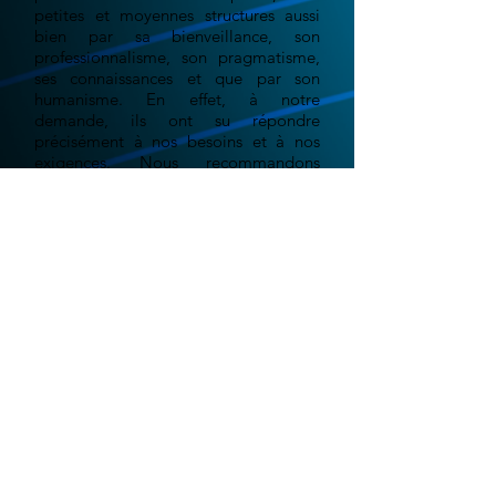
petites et moyennes structures aussi
bien par sa bienveillance, son
professionnalisme, son pragmatisme,
ses connaissances et que par son
humanisme. En effet, à notre
demande, ils ont su répondre
précisément à nos besoins et à nos
exigences. Nous recommandons
désormais IDP13 à l’ensemble de
notre réseau.
Grégoire E. - "La ferme au
chocolat"
Le monde digital est en constante évolution.
Aujourd'hui plus qu'hier, les événements récent
liés aux confinements successifs, nous ont