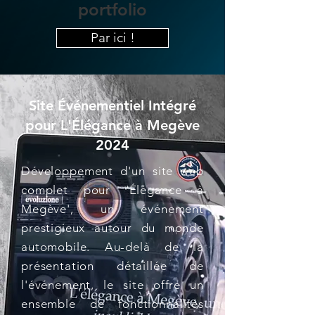
portfolio
Par ici !
Site Événementiel Intégré
pour L'Élégance à Megève
2024
Développement d'un site web
complet pour 'Élégance à
Megève', un événement
prestigieux autour du monde
automobile. Au-delà de la
présentation détaillée de
l'événement, le site offre un
ensemble de fonctionnalités