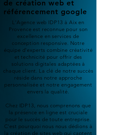
de création web et
référencement google
L'Agence web IDP13 à Aix en
Provence est reconnue pour son
excellence en services de
conception responsive. Notre
équipe d'experts combine créativité
et technicité pour offrir des
solutions digitales adaptées à
chaque client. La clé de notre succès
réside dans notre approche
personnalisée et notre engagement
envers la qualité.
Chez IDP13, nous comprenons que
la présence en ligne est cruciale
pour le succès de toute entreprise.
C'est pourquoi nous nous dédions à
la création de sites web qui captent