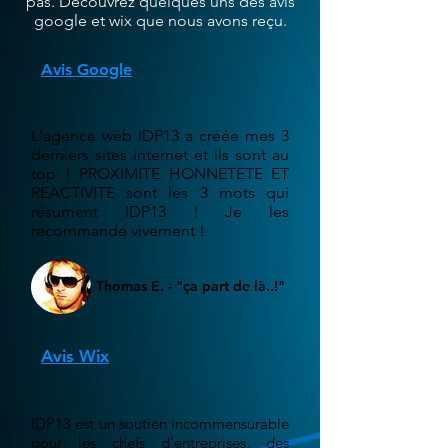
pas. Découvrez quelques uns des avis
google et wix que nous avons reçu.
Avis Google
L'agence web IDP13 a créée mes 3
derniers sites internet et ils sont au
top ! PROXIMITE HONNETETE ET
REACTIVITE sont les 3 mots qui
résument IDP13 ! Je les
recommande vivement !
Thomas E. - "ça part de là..!"
Avis Wix
IDP13 est un soutien incommensurable
pour les chefs d'entreprises, des