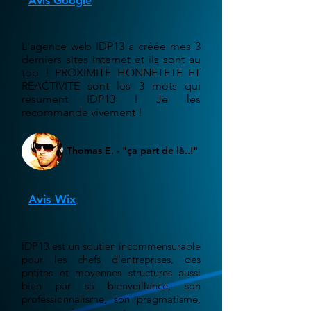
Avis Google
L'agence web IDP13 a créée mes 3
derniers sites internet et ils sont au
top ! PROXIMITE HONNETETE ET
REACTIVITE sont les 3 mots qui
résument IDP13 ! Je les
recommande vivement !
Thomas E. - "ça part de là..!"
Avis Wix
IDP13 est un soutien incommensurable
pour les chefs d'entreprises, des
petites et moyennes structures aussi
bien par sa bienveillance, son
professionnalisme, son pragmatisme,