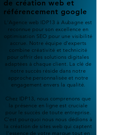
de création web et
référencement google
L'Agence web IDP13 à Aubagne est
reconnue pour son excellence en
optimisation SEO pour une visibilité
accrue. Notre équipe d'experts
combine créativité et technicité
pour offrir des solutions digitales
adaptées à chaque client. La clé de
notre succès réside dans notre
approche personnalisée et notre
engagement envers la qualité.
Chez IDP13, nous comprenons que
la présence en ligne est cruciale
pour le succès de toute entreprise.
C'est pourquoi nous nous dédions à
la création de sites web qui captent
l'essence de votre marque tout en