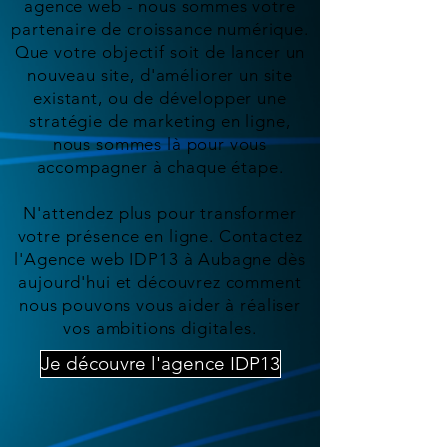
agence web - nous sommes votre
partenaire de croissance numérique.
Que votre objectif soit de lancer un
nouveau site, d'améliorer un site
existant, ou de développer une
stratégie de marketing en ligne,
nous sommes là pour vous
accompagner à chaque étape.
N'attendez plus pour transformer
votre présence en ligne. Contactez
l'Agence web IDP13 à Aubagne dès
aujourd'hui et découvrez comment
nous pouvons vous aider à réaliser
vos ambitions digitales.
Je découvre l'agence IDP13