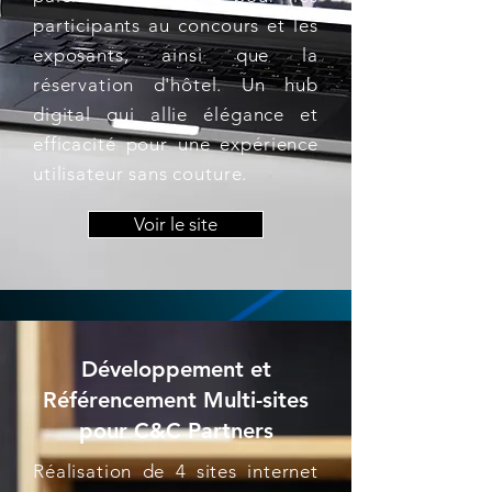
participants au concours et les
exposants, ainsi que la
réservation d'hôtel. Un hub
digital qui allie élégance et
efficacité pour une expérience
utilisateur sans couture.
Voir le site
Développement et
Référencement Multi-sites
pour C&C Partners
Réalisation de 4 sites internet