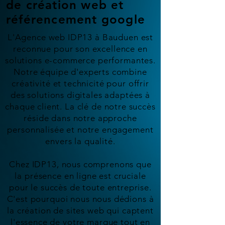
de création web et
référencement google
L'Agence web IDP13 à Bauduen est
reconnue pour son excellence en
solutions e-commerce performantes.
Notre équipe d'experts combine
créativité et technicité pour offrir
des solutions digitales adaptées à
chaque client. La clé de notre succès
réside dans notre approche
personnalisée et notre engagement
envers la qualité.
Chez IDP13, nous comprenons que
la présence en ligne est cruciale
pour le succès de toute entreprise.
C'est pourquoi nous nous dédions à
la création de sites web qui captent
l'essence de votre marque tout en