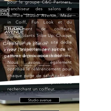
pour le groupe C&C Partners,
franchiseur des salons de
coiffure Studio Avenue, Made
in Coiff, Fun Look et du
groupement de coiffeurs
indépendants Tribe Up. Chaque
franchise a reçu un site dédié
pour présenter ses salons et
attirer de nouveaux franchisés.
Nous avons également
optimisé le référencement pour
chaque page de salon, afin de
cibler les clients potentiels
recherchant un coiffeur.
Studio avenue