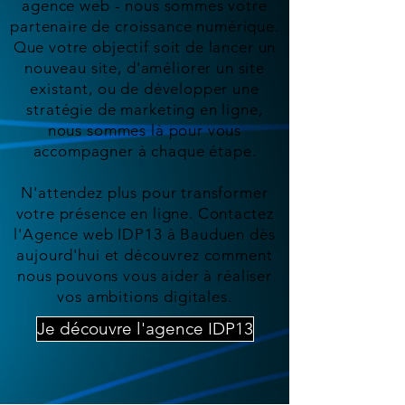
agence web - nous sommes votre
partenaire de croissance numérique.
Que votre objectif soit de lancer un
nouveau site, d'améliorer un site
existant, ou de développer une
stratégie de marketing en ligne,
nous sommes là pour vous
accompagner à chaque étape.
N'attendez plus pour transformer
votre présence en ligne. Contactez
l'Agence web IDP13 à Bauduen dès
aujourd'hui et découvrez comment
nous pouvons vous aider à réaliser
vos ambitions digitales.
Je découvre l'agence IDP13