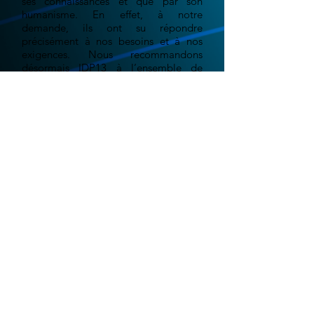
ses connaissances et que par son
humanisme. En effet, à notre
demande, ils ont su répondre
précisément à nos besoins et à nos
exigences. Nous recommandons
désormais IDP13 à l’ensemble de
notre réseau.
Grégoire E. - "La ferme au
chocolat"
Le monde digital est en constante évolution.
Aujourd'hui plus qu'hier, les événements récent
liés aux confinements successifs, nous ont
montré qu'il était important d'être présent sur
le web. Votre site web doit être le reflet,
l'image, la vitrine, de votre entreprise, qu'il