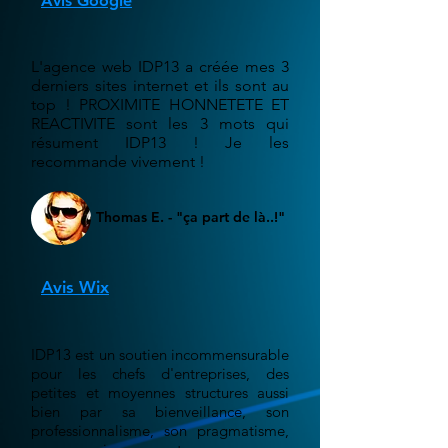
Avis Google
L'agence web IDP13 a créée mes 3
derniers sites internet et ils sont au
top ! PROXIMITE HONNETETE ET
REACTIVITE sont les 3 mots qui
résument IDP13 ! Je les
recommande vivement !
Thomas E. - "ça part de là..!"
Avis Wix
IDP13 est un soutien incommensurable
pour les chefs d'entreprises, des
petites et moyennes structures aussi
bien par sa bienveillance, son
professionnalisme, son pragmatisme,