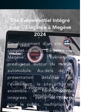
Site Événementiel Intégré
pour L'Élégance à Megève
2024
Développement d'un site web
complet pour 'Élégance à
Megève', un événement
prestigieux autour du monde
automobile. Au-delà de la
présentation détaillée de
l'événement, le site offre un
ensemble de fonctionnalités
intégrées : vente de tickets
pour le public, inscription et
paiement en ligne pour les