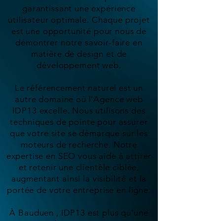
garantissant une expérience
utilisateur optimale. Chaque projet
est une opportunité pour nous de
démontrer notre savoir-faire en
matière de design et de
développement web.
Le référencement naturel est un
autre domaine où l'Agence web
IDP13 excelle. Nous utilisons des
techniques de pointe pour assurer
que votre site se démarque sur les
moteurs de recherche. Notre
expertise en SEO vous aide à attirer
et retenir une clientèle ciblée,
augmentant ainsi la visibilité et la
portée de votre entreprise en ligne.
À Bauduen , IDP13 est plus qu'une