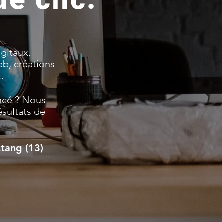
gitaux.
eb, créations
t.
encé ? Nous
sultats de
Etang (13)