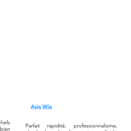
ent
grettent pas.
ons reçu.
Avis Wix
hefs
Parfait rapidité, professionnalisme,
 bien