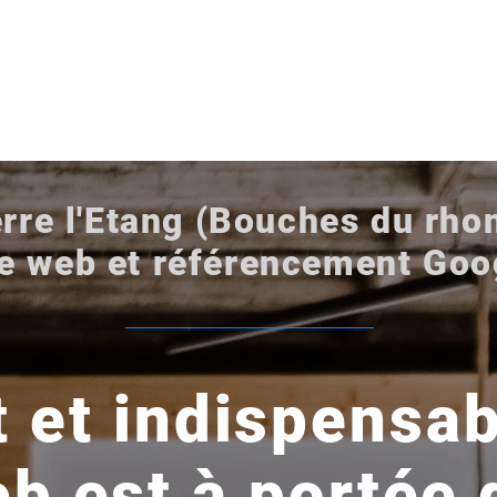
L'agence
Services
Portfolio
Cont
re l'Etang (Bouches du rhon
te web et référencement Goo
 et indispensab
eb est à portée 