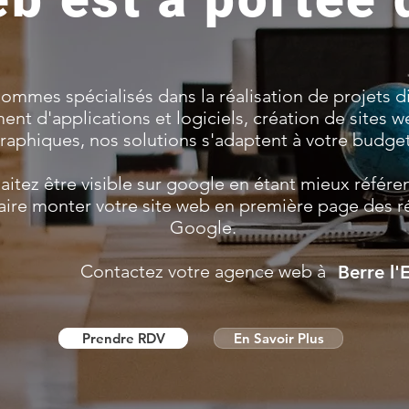
ommes spécialisés dans la réalisation de projets di
t d'applications et logiciels, création de sites w
raphiques, nos solutions s'adaptent à votre budge
itez être visible sur google en étant mieux référ
aire monter votre site web en première page des ré
Google.
Contactez votre agence web à
Berre l'
Prendre RDV
En Savoir Plus