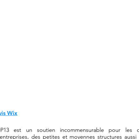
s clients en parl
i de travailler avec notre agence web, et ils ne le re
 quelques uns des avis google et wix que nous av
vis Wix
DP13 est un soutien incommensurable pour les c
entreprises, des petites et moyennes structures aussi