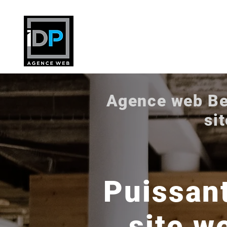
Agence web Ber
si
Puissant
site w