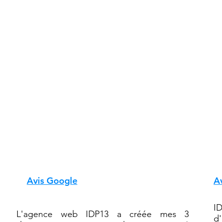
No
Ils ont chois
Découvrez
Avis Google
A
I
L'agence web IDP13 a créée mes 3
d'