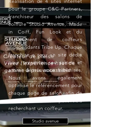
Réalisation de 4 sites internet
pour le groupe C&C Partners,
franchiseur des salons de
coiffure Studio Avenue, Made
in Coiff, Fun Look et du
groupement de coiffeurs
indépendants Tribe Up. Chaque
franchise a reçu un site dédié
pour présenter ses salons et
attirer de nouveaux franchisés.
Nous avons également
optimisé le référencement pour
chaque page de salon, afin de
cibler les clients potentiels
recherchant un coiffeur.
Studio avenue