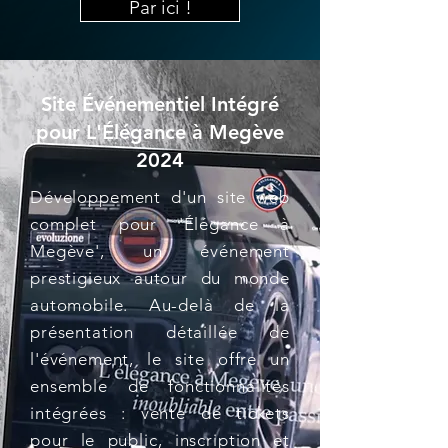
Par ici !
Site Événementiel Intégré
pour L'Élégance à Megève
2024
Développement d'un site web
complet pour 'Élégance à
Megève', un événement
prestigieux autour du monde
automobile. Au-delà de la
présentation détaillée de
l'événement, le site offre un
ensemble de fonctionnalités
intégrées : vente de tickets
pour le public, inscription et