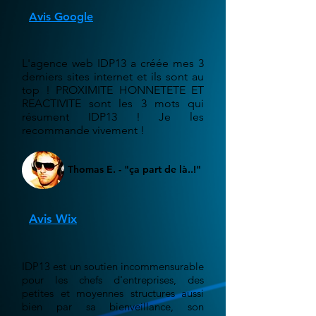
Avis Google
L'agence web IDP13 a créée mes 3
derniers sites internet et ils sont au
top ! PROXIMITE HONNETETE ET
REACTIVITE sont les 3 mots qui
résument IDP13 ! Je les
recommande vivement !
Thomas E. - "ça part de là..!"
Avis Wix
IDP13 est un soutien incommensurable
pour les chefs d'entreprises, des
petites et moyennes structures aussi
bien par sa bienveillance, son