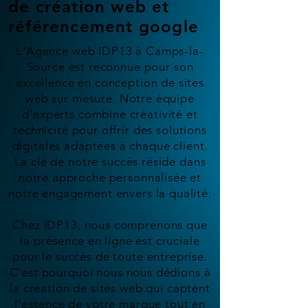
de création web et
référencement google
L'Agence web IDP13 à Camps-la-
Source est reconnue pour son
excellence en conception de sites
web sur mesure. Notre équipe
d'experts combine créativité et
technicité pour offrir des solutions
digitales adaptées à chaque client.
La clé de notre succès réside dans
notre approche personnalisée et
notre engagement envers la qualité.
Chez IDP13, nous comprenons que
la présence en ligne est cruciale
pour le succès de toute entreprise.
C'est pourquoi nous nous dédions à
la création de sites web qui captent
l'essence de votre marque tout en