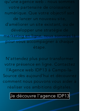
qu'une agence web - nous sommes
votre partenaire de croissance
numérique. Que votre objectif soit
de lancer un nouveau site,
d'améliorer un site existant, ou de
développer une stratégie de
marketing en ligne, nous sommes là
pour vous accompagner à chaque
étape.
N'attendez plus pour transformer
votre présence en ligne. Contactez
l'Agence web IDP13 à Camps-la-
Source dès aujourd'hui et découvrez
comment nous pouvons vous aider à
réaliser vos ambitions digitales.
Je découvre l'agence IDP13