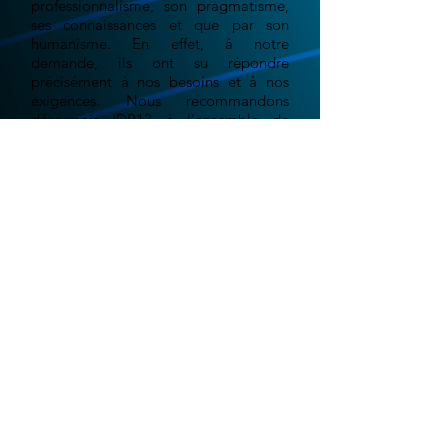
professionnalisme, son pragmatisme,
ses connaissances et que par son
humanisme. En effet, à notre
demande, ils ont su répondre
précisément à nos besoins et à nos
exigences. Nous recommandons
désormais IDP13 à l’ensemble de
notre réseau.
Grégoire E. - "La ferme au
chocolat"
Le monde digital est en constante évolution.
Aujourd'hui plus qu'hier, les événements récent
liés aux confinements successifs, nous ont
montré qu'il était important d'être présent sur
le web. Votre site web doit être le reflet,