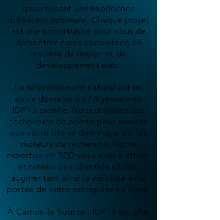
garantissant une expérience
utilisateur optimale. Chaque projet
est une opportunité pour nous de
démontrer notre savoir-faire en
matière de design et de
développement web.
Le référencement naturel est un
autre domaine où l'Agence web
IDP13 excelle. Nous utilisons des
techniques de pointe pour assurer
que votre site se démarque sur les
moteurs de recherche. Notre
expertise en SEO vous aide à attirer
et retenir une clientèle ciblée,
augmentant ainsi la visibilité et la
portée de votre entreprise en ligne.
À Camps-la-Source , IDP13 est plus