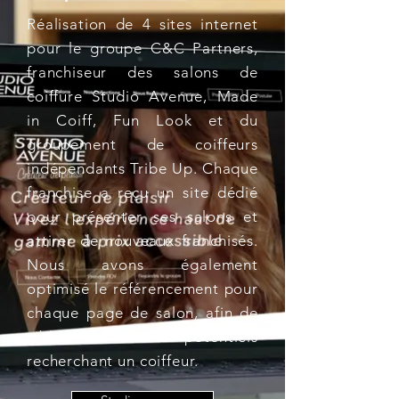
Réalisation de 4 sites internet
pour le groupe C&C Partners,
franchiseur des salons de
coiffure Studio Avenue, Made
in Coiff, Fun Look et du
groupement de coiffeurs
indépendants Tribe Up. Chaque
franchise a reçu un site dédié
pour présenter ses salons et
attirer de nouveaux franchisés.
Nous avons également
optimisé le référencement pour
chaque page de salon, afin de
cibler les clients potentiels
recherchant un coiffeur.