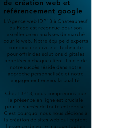
de création web et
référencement google
L'Agence web IDP13 à Chateauneuf
du Pape est reconnue pour son
excellence en analyses de marché
pour le web. Notre équipe d'experts
combine créativité et technicité
pour offrir des solutions digitales
adaptées à chaque client. La clé de
notre succès réside dans notre
approche personnalisée et notre
engagement envers la qualité.
Chez IDP13, nous comprenons que
la présence en ligne est cruciale
pour le succès de toute entreprise.
C'est pourquoi nous nous dédions à
la création de sites web qui captent
l'essence de votre marque tout en