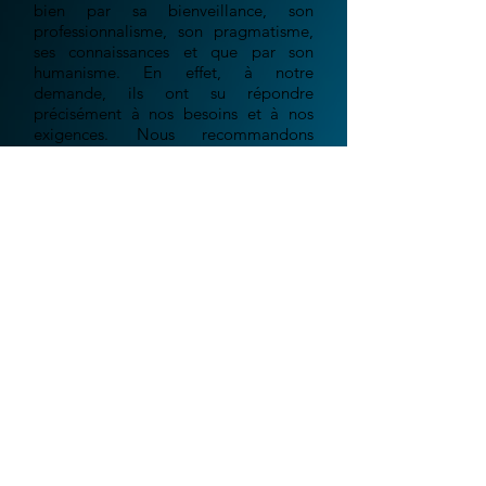
bien par sa bienveillance, son
professionnalisme, son pragmatisme,
ses connaissances et que par son
humanisme. En effet, à notre
demande, ils ont su répondre
précisément à nos besoins et à nos
exigences. Nous recommandons
désormais IDP13 à l’ensemble de
notre réseau.
Grégoire E. - "La ferme au
chocolat"
Le monde digital est en constante évolution.
Aujourd'hui plus qu'hier, les événements récent
liés aux confinements successifs, nous ont
montré qu'il était important d'être présent sur