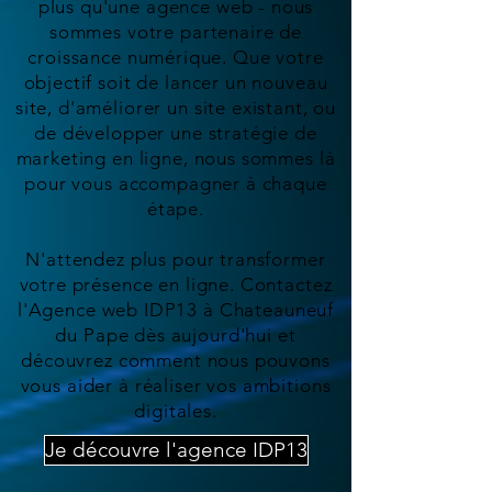
plus qu'une agence web - nous
sommes votre partenaire de
croissance numérique. Que votre
objectif soit de lancer un nouveau
site, d'améliorer un site existant, ou
de développer une stratégie de
marketing en ligne, nous sommes là
pour vous accompagner à chaque
étape.
N'attendez plus pour transformer
votre présence en ligne. Contactez
l'Agence web IDP13 à Chateauneuf
du Pape dès aujourd'hui et
découvrez comment nous pouvons
vous aider à réaliser vos ambitions
digitales.
Je découvre l'agence IDP13