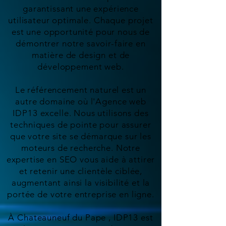
garantissant une expérience
utilisateur optimale. Chaque projet
est une opportunité pour nous de
démontrer notre savoir-faire en
matière de design et de
développement web.
Le référencement naturel est un
autre domaine où l'Agence web
IDP13 excelle. Nous utilisons des
techniques de pointe pour assurer
que votre site se démarque sur les
moteurs de recherche. Notre
expertise en SEO vous aide à attirer
et retenir une clientèle ciblée,
augmentant ainsi la visibilité et la
portée de votre entreprise en ligne.
À Chateauneuf du Pape , IDP13 est