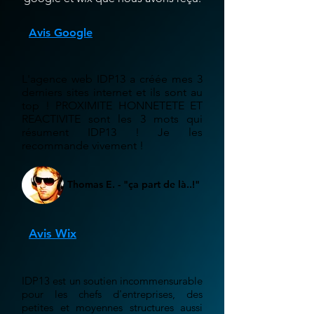
Avis Google
L'agence web IDP13 a créée mes 3
derniers sites internet et ils sont au
top ! PROXIMITE HONNETETE ET
REACTIVITE sont les 3 mots qui
résument IDP13 ! Je les
recommande vivement !
Thomas E. - "ça part de là..!"
Avis Wix
IDP13 est un soutien incommensurable
pour les chefs d'entreprises, des
petites et moyennes structures aussi