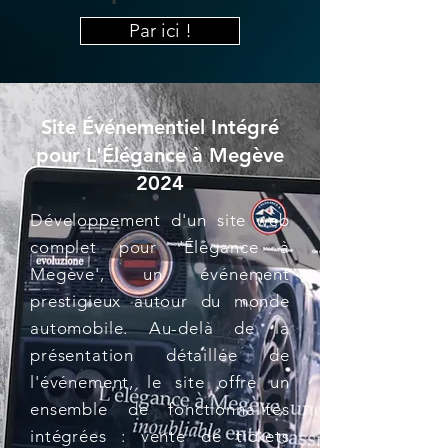
Par ici !
Site Événementiel Intégré
pour L'Élégance à Megève
2024
Développement d'un site web
complet pour 'Élégance à
Megève', un événement
prestigieux autour du monde
automobile. Au-delà de la
présentation détaillée de
l'événement, le site offre un
ensemble de fonctionnalités
intégrées : vente de tickets