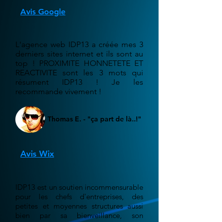
Avis Google
L'agence web IDP13 a créée mes 3
derniers sites internet et ils sont au
top ! PROXIMITE HONNETETE ET
REACTIVITE sont les 3 mots qui
résument IDP13 ! Je les
recommande vivement !
Thomas E. - "ça part de là..!"
Avis Wix
IDP13 est un soutien incommensurable
pour les chefs d'entreprises, des
petites et moyennes structures aussi
bien par sa bienveillance, son