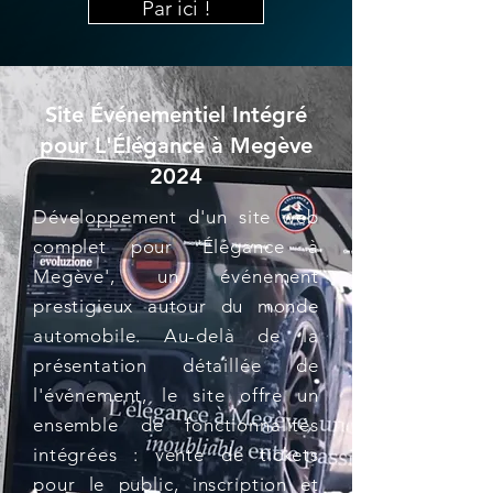
Par ici !
Site Événementiel Intégré
pour L'Élégance à Megève
2024
Développement d'un site web
complet pour 'Élégance à
Megève', un événement
prestigieux autour du monde
automobile. Au-delà de la
présentation détaillée de
l'événement, le site offre un
ensemble de fonctionnalités
intégrées : vente de tickets
pour le public, inscription et