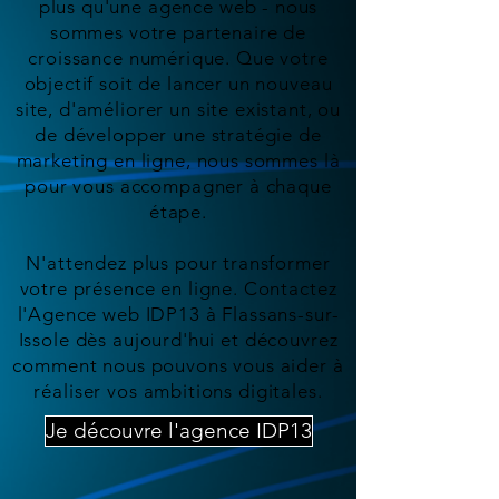
plus qu'une agence web - nous
sommes votre partenaire de
croissance numérique. Que votre
objectif soit de lancer un nouveau
site, d'améliorer un site existant, ou
de développer une stratégie de
marketing en ligne, nous sommes là
pour vous accompagner à chaque
étape.
N'attendez plus pour transformer
votre présence en ligne. Contactez
l'Agence web IDP13 à Flassans-sur-
Issole dès aujourd'hui et découvrez
comment nous pouvons vous aider à
réaliser vos ambitions digitales.
Je découvre l'agence IDP13