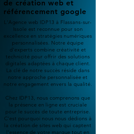
de création web et
référencement google
L'Agence web IDP13 à Flassans-sur-
Issole est reconnue pour son
excellence en stratégies numériques
personnalisées. Notre équipe
d'experts combine créativité et
technicité pour offrir des solutions
digitales adaptées à chaque client.
La clé de notre succès réside dans
notre approche personnalisée et
notre engagement envers la qualité.
Chez IDP13, nous comprenons que
la présence en ligne est cruciale
pour le succès de toute entreprise.
C'est pourquoi nous nous dédions à
la création de sites web qui captent
l'essence de votre marque tout en