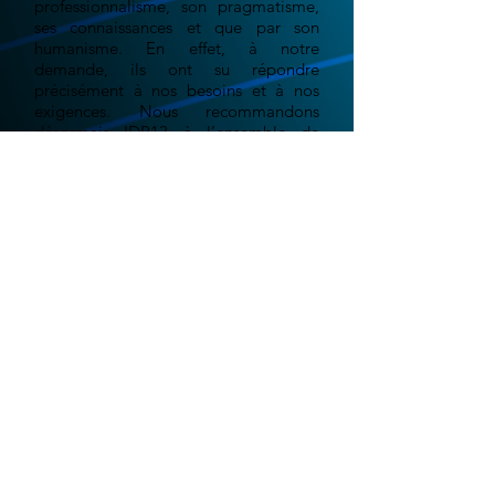
professionnalisme, son pragmatisme,
ses connaissances et que par son
humanisme. En effet, à notre
demande, ils ont su répondre
précisément à nos besoins et à nos
exigences. Nous recommandons
désormais IDP13 à l’ensemble de
notre réseau.
Grégoire E. - "La ferme au
chocolat"
Le monde digital est en constante évolution.
Aujourd'hui plus qu'hier, les événements récent
liés aux confinements successifs, nous ont
montré qu'il était important d'être présent sur
le web. Votre site web doit être le reflet,