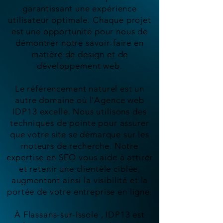
garantissant une expérience
utilisateur optimale. Chaque projet
est une opportunité pour nous de
démontrer notre savoir-faire en
matière de design et de
développement web.
Le référencement naturel est un
autre domaine où l'Agence web
IDP13 excelle. Nous utilisons des
techniques de pointe pour assurer
que votre site se démarque sur les
moteurs de recherche. Notre
expertise en SEO vous aide à attirer
et retenir une clientèle ciblée,
augmentant ainsi la visibilité et la
portée de votre entreprise en ligne.
À Flassans-sur-Issole , IDP13 est