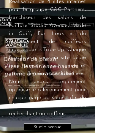
Réalisation de 4 sites internet
pour le groupe C&C Partners,
franchiseur des salons de
coiffure Studio Avenue, Made
in Coiff, Fun Look et du
groupement de coiffeurs
indépendants Tribe Up. Chaque
franchise a reçu un site dédié
pour présenter ses salons et
attirer de nouveaux franchisés.
Nous avons également
optimisé le référencement pour
chaque page de salon, afin de
cibler les clients potentiels
recherchant un coiffeur.
Studio avenue