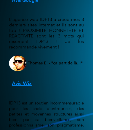
Avis Google
L'agence web IDP13 a créée mes 3
derniers sites internet et ils sont au
top ! PROXIMITE HONNETETE ET
REACTIVITE sont les 3 mots qui
résument IDP13 ! Je les
recommande vivement !
Thomas E. - "ça part de là..!"
Avis Wix
IDP13 est un soutien incommensurable
pour les chefs d'entreprises, des
petites et moyennes structures aussi
bien par sa bienveillance, son
professionnalisme, son pragmatisme,