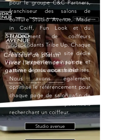
pour le groupe C&C Partners,
franchiseur des salons de
coiffure Studio Avenue, Made
in Coiff, Fun Look et du
groupement de coiffeurs
indépendants Tribe Up. Chaque
franchise a reçu un site dédié
pour présenter ses salons et
attirer de nouveaux franchisés.
Nous avons également
optimisé le référencement pour
chaque page de salon, afin de
cibler les clients potentiels
recherchant un coiffeur.
Studio avenue