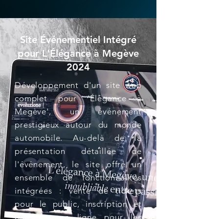
Site Événementiel Intégré
pour L'Élégance à Megève
2024
Développement d'un site web
complet pour 'Élégance à
Megève', un événement
prestigieux autour du monde
automobile. Au-delà de la
présentation détaillée de
l'événement, le site offre un
ensemble de fonctionnalités
intégrées : vente de tickets
pour le public, inscription et
paiement en ligne pour les