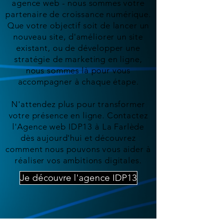
agence web - nous sommes votre
partenaire de croissance numérique.
Que votre objectif soit de lancer un
nouveau site, d'améliorer un site
existant, ou de développer une
stratégie de marketing en ligne,
nous sommes là pour vous
accompagner à chaque étape.
N'attendez plus pour transformer
votre présence en ligne. Contactez
l'Agence web IDP13 à La Farlède
dès aujourd'hui et découvrez
comment nous pouvons vous aider à
réaliser vos ambitions digitales.
Je découvre l'agence IDP13