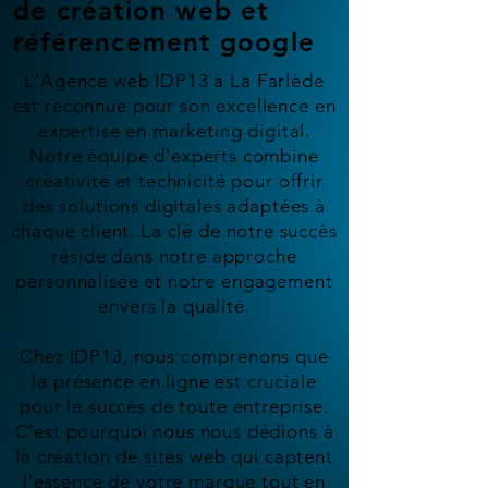
de création web et
référencement google
L'Agence web IDP13 à La Farlède
est reconnue pour son excellence en
expertise en marketing digital.
Notre équipe d'experts combine
créativité et technicité pour offrir
des solutions digitales adaptées à
chaque client. La clé de notre succès
réside dans notre approche
personnalisée et notre engagement
envers la qualité.
Chez IDP13, nous comprenons que
la présence en ligne est cruciale
pour le succès de toute entreprise.
C'est pourquoi nous nous dédions à
la création de sites web qui captent
l'essence de votre marque tout en