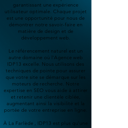
garantissant une expérience
utilisateur optimale. Chaque projet
est une opportunité pour nous de
démontrer notre savoir-faire en
matière de design et de
développement web.
Le référencement naturel est un
autre domaine où l'Agence web
IDP13 excelle. Nous utilisons des
techniques de pointe pour assurer
que votre site se démarque sur les
moteurs de recherche. Notre
expertise en SEO vous aide à attirer
et retenir une clientèle ciblée,
augmentant ainsi la visibilité et la
portée de votre entreprise en ligne.
À La Farlède , IDP13 est plus qu'une