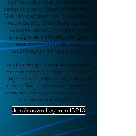
agence web - nous sommes votre
partenaire de croissance numérique.
Que votre objectif soit de lancer un
nouveau site, d'améliorer un site
existant, ou de développer une
stratégie de marketing en ligne,
nous sommes là pour vous
accompagner à chaque étape.
N'attendez plus pour transformer
votre présence en ligne. Contactez
l'Agence web IDP13 à Néoules dès
aujourd'hui et découvrez comment
nous pouvons vous aider à réaliser
vos ambitions digitales.
Je découvre l'agence IDP13