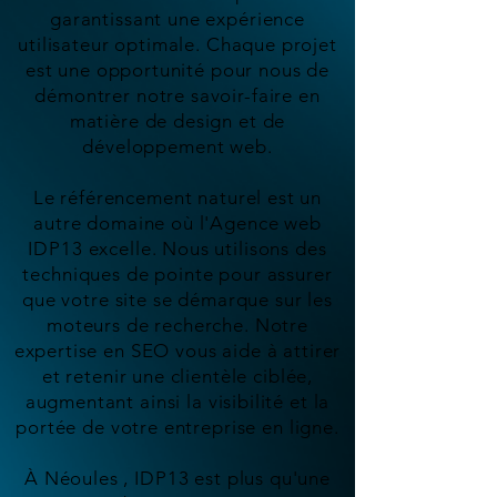
garantissant une expérience
utilisateur optimale. Chaque projet
est une opportunité pour nous de
démontrer notre savoir-faire en
matière de design et de
développement web.
Le référencement naturel est un
autre domaine où l'Agence web
IDP13 excelle. Nous utilisons des
techniques de pointe pour assurer
que votre site se démarque sur les
moteurs de recherche. Notre
expertise en SEO vous aide à attirer
et retenir une clientèle ciblée,
augmentant ainsi la visibilité et la
portée de votre entreprise en ligne.
À Néoules , IDP13 est plus qu'une