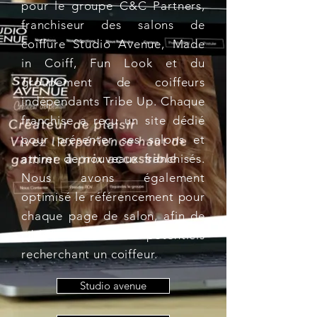
pour le groupe C&C Partners,
franchiseur des salons de
coiffure Studio Avenue, Made
in Coiff, Fun Look et du
groupement de coiffeurs
indépendants Tribe Up. Chaque
franchise a reçu un site dédié
pour présenter ses salons et
attirer de nouveaux franchisés.
Nous avons également
optimisé le référencement pour
chaque page de salon, afin de
cibler les clients potentiels
recherchant un coiffeur.
Studio avenue