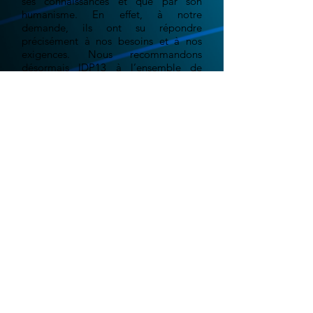
ses connaissances et que par son
humanisme. En effet, à notre
demande, ils ont su répondre
précisément à nos besoins et à nos
exigences. Nous recommandons
désormais IDP13 à l’ensemble de
notre réseau.
Grégoire E. - "La ferme au
chocolat"
Le monde digital est en constante évolution.
Aujourd'hui plus qu'hier, les événements récent
liés aux confinements successifs, nous ont
montré qu'il était important d'être présent sur
le web. Votre site web doit être le reflet,
l'image, la vitrine, de votre entreprise, qu'il