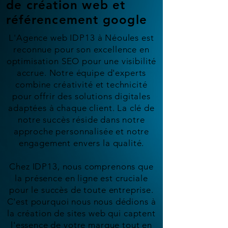
de création web et
référencement google
L'Agence web IDP13 à Néoules est
reconnue pour son excellence en
optimisation SEO pour une visibilité
accrue. Notre équipe d'experts
combine créativité et technicité
pour offrir des solutions digitales
adaptées à chaque client. La clé de
notre succès réside dans notre
approche personnalisée et notre
engagement envers la qualité.
Chez IDP13, nous comprenons que
la présence en ligne est cruciale
pour le succès de toute entreprise.
C'est pourquoi nous nous dédions à
la création de sites web qui captent
l'essence de votre marque tout en