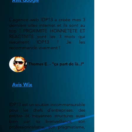
Avis Google
L'agence web IDP13 a créée mes 3
derniers sites internet et ils sont au
top ! PROXIMITE HONNETETE ET
REACTIVITE sont les 3 mots qui
résument IDP13 ! Je les
recommande vivement !
Thomas E. - "ça part de là..!"
Avis Wix
IDP13 est un soutien incommensurable
pour les chefs d'entreprises, des
petites et moyennes structures aussi
bien par sa bienveillance, son
professionnalisme, son pragmatisme,