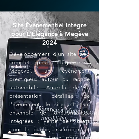
Site Événementiel Intégré
pour L'Élégance à Megève
2024
Développement d'un site web
complet pour 'Élégance à
Megève', un événement
prestigieux autour du monde
automobile. Au-delà de la
présentation détaillée de
l'événement, le site offre un
ensemble de fonctionnalités
intégrées : vente de tickets
pour le public, inscription et
paiement en ligne pour les