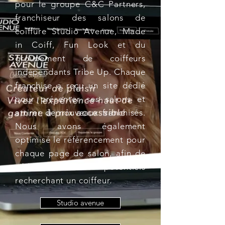
pour le groupe C&C Partners,
franchiseur des salons de
coiffure Studio Avenue, Made
in Coiff, Fun Look et du
groupement de coiffeurs
indépendants Tribe Up. Chaque
franchise a reçu un site dédié
pour présenter ses salons et
attirer de nouveaux franchisés.
Nous avons également
optimisé le référencement pour
chaque page de salon, afin de
cibler les clients potentiels
recherchant un coiffeur.
Studio avenue