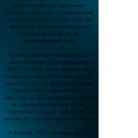
garantissant une expérience
utilisateur optimale. Chaque projet
est une opportunité pour nous de
démontrer notre savoir-faire en
matière de design et de
développement web.
Le référencement naturel est un
autre domaine où l'Agence web
IDP13 excelle. Nous utilisons des
techniques de pointe pour assurer
que votre site se démarque sur les
moteurs de recherche. Notre
expertise en SEO vous aide à attirer
et retenir une clientèle ciblée,
augmentant ainsi la visibilité et la
portée de votre entreprise en ligne.
À Pertuis , IDP13 est plus qu'une