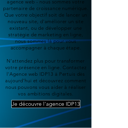
agence web - nous sommes votre
partenaire de croissance numérique.
Que votre objectif soit de lancer un
nouveau site, d'améliorer un site
existant, ou de développer une
stratégie de marketing en ligne,
nous sommes là pour vous
accompagner à chaque étape.
N'attendez plus pour transformer
votre présence en ligne. Contactez
l'Agence web IDP13 à Pertuis dès
aujourd'hui et découvrez comment
nous pouvons vous aider à réaliser
vos ambitions digitales.
Je découvre l'agence IDP13