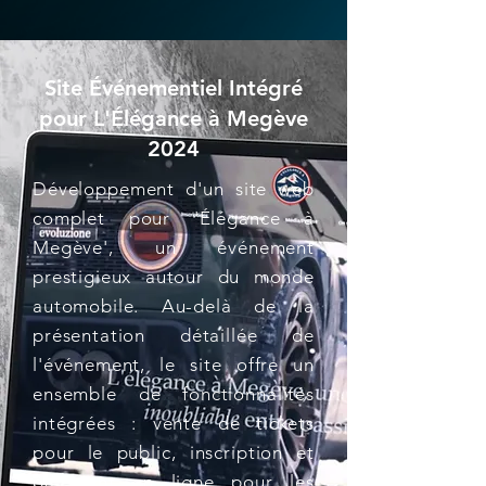
Site Événementiel Intégré
pour L'Élégance à Megève
2024
Développement d'un site web
complet pour 'Élégance à
Megève', un événement
prestigieux autour du monde
automobile. Au-delà de la
présentation détaillée de
l'événement, le site offre un
ensemble de fonctionnalités
intégrées : vente de tickets
pour le public, inscription et
paiement en ligne pour les