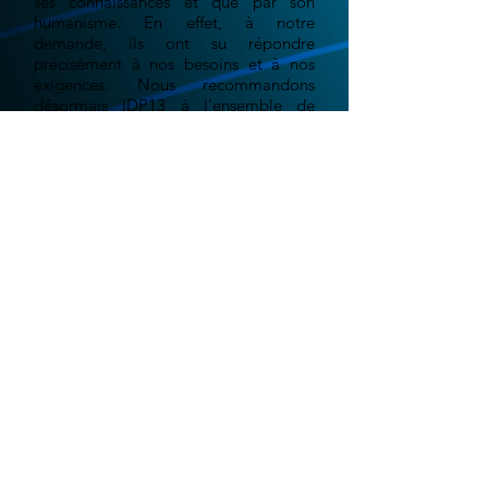
ses connaissances et que par son
humanisme. En effet, à notre
demande, ils ont su répondre
précisément à nos besoins et à nos
exigences. Nous recommandons
désormais IDP13 à l’ensemble de
notre réseau.
Grégoire E. - "La ferme au
chocolat"
Le monde digital est en constante évolution.
Aujourd'hui plus qu'hier, les événements récent
liés aux confinements successifs, nous ont
montré qu'il était important d'être présent sur
le web. Votre site web doit être le reflet,
l'image, la vitrine, de votre entreprise, qu'il