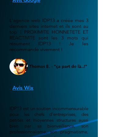
Avis Google
L'agence web IDP13 a créée mes 3
derniers sites internet et ils sont au
top ! PROXIMITE HONNETETE ET
REACTIVITE sont les 3 mots qui
résument IDP13 ! Je les
recommande vivement !
Thomas E. - "ça part de là..!"
Avis Wix
IDP13 est un soutien incommensurable
pour les chefs d'entreprises, des
petites et moyennes structures aussi
bien par sa bienveillance, son
professionnalisme, son pragmatisme,