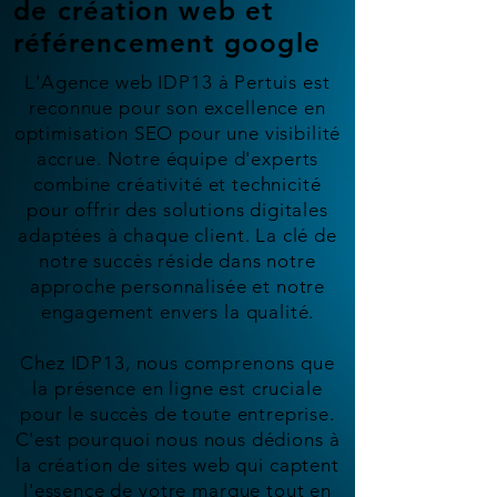
de création web et
référencement google
L'Agence web IDP13 à Pertuis est
reconnue pour son excellence en
optimisation SEO pour une visibilité
accrue. Notre équipe d'experts
combine créativité et technicité
pour offrir des solutions digitales
adaptées à chaque client. La clé de
notre succès réside dans notre
approche personnalisée et notre
engagement envers la qualité.
Chez IDP13, nous comprenons que
la présence en ligne est cruciale
pour le succès de toute entreprise.
C'est pourquoi nous nous dédions à
la création de sites web qui captent
l'essence de votre marque tout en