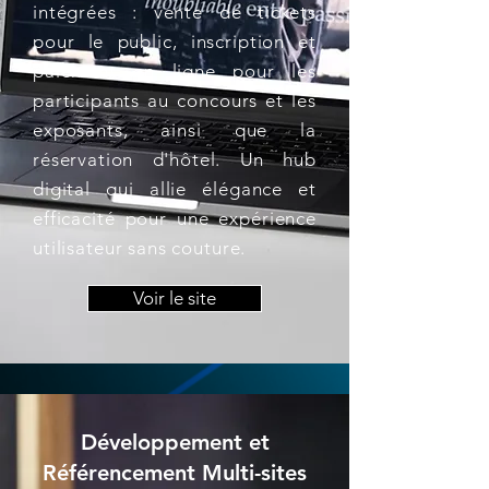
intégrées : vente de tickets
pour le public, inscription et
paiement en ligne pour les
participants au concours et les
exposants, ainsi que la
réservation d'hôtel. Un hub
digital qui allie élégance et
efficacité pour une expérience
utilisateur sans couture.
Voir le site
Développement et
Référencement Multi-sites