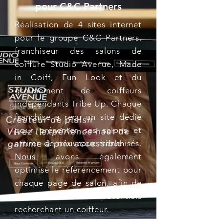
pour C&C Partners
Réalisation de 4 sites internet
pour le groupe C&C Partners,
franchiseur des salons de
coiffure Studio Avenue, Made
in Coiff, Fun Look et du
groupement de coiffeurs
indépendants Tribe Up. Chaque
franchise a reçu un site dédié
pour présenter ses salons et
attirer de nouveaux franchisés.
Nous avons également
optimisé le référencement pour
chaque page de salon, afin de
cibler les clients potentiels
recherchant un coiffeur.