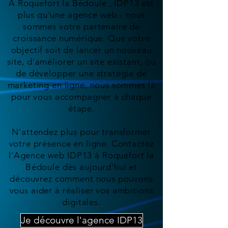
À Roquefort la Bédoule , IDP13 est
plus qu'une agence web - nous
sommes votre partenaire de
croissance numérique. Que votre
objectif soit de lancer un nouveau
site, d'améliorer un site existant, ou
de développer une stratégie de
marketing en ligne, nous sommes là
pour vous accompagner à chaque
étape.
N'attendez plus pour transformer
votre présence en ligne. Contactez
l'Agence web IDP13 à Roquefort la
Bédoule dès aujourd'hui et
découvrez comment nous pouvons
vous aider à réaliser vos ambitions
digitales.
Je découvre l'agence IDP13