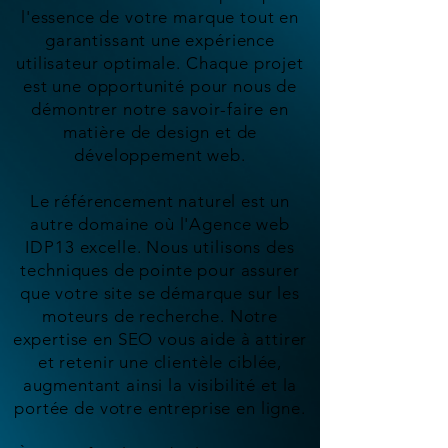
l'essence de votre marque tout en
garantissant une expérience
utilisateur optimale. Chaque projet
est une opportunité pour nous de
démontrer notre savoir-faire en
matière de design et de
développement web.
Le référencement naturel est un
autre domaine où l'Agence web
IDP13 excelle. Nous utilisons des
techniques de pointe pour assurer
que votre site se démarque sur les
moteurs de recherche. Notre
expertise en SEO vous aide à attirer
et retenir une clientèle ciblée,
augmentant ainsi la visibilité et la
portée de votre entreprise en ligne.