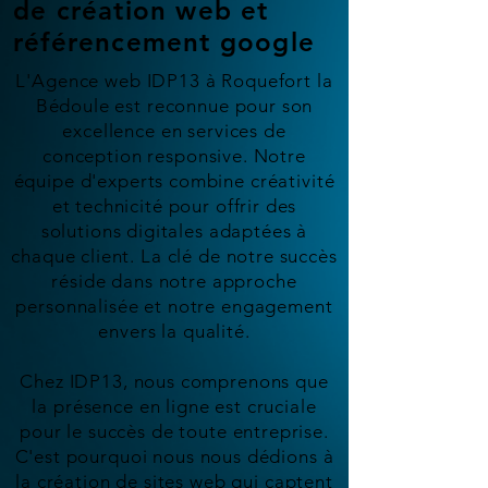
de création web et
référencement google
L'Agence web IDP13 à Roquefort la
Bédoule est reconnue pour son
excellence en services de
conception responsive. Notre
équipe d'experts combine créativité
et technicité pour offrir des
solutions digitales adaptées à
chaque client. La clé de notre succès
réside dans notre approche
personnalisée et notre engagement
envers la qualité.
Chez IDP13, nous comprenons que
la présence en ligne est cruciale
pour le succès de toute entreprise.
C'est pourquoi nous nous dédions à
la création de sites web qui captent