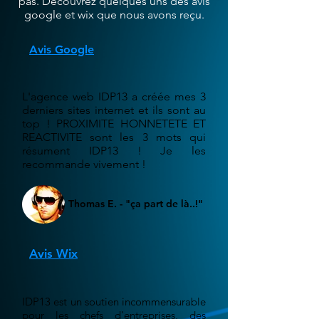
pas. Découvrez quelques uns des avis
google et wix que nous avons reçu.
Avis Google
L'agence web IDP13 a créée mes 3
derniers sites internet et ils sont au
top ! PROXIMITE HONNETETE ET
REACTIVITE sont les 3 mots qui
résument IDP13 ! Je les
recommande vivement !
Thomas E. - "ça part de là..!"
Avis Wix
IDP13 est un soutien incommensurable
pour les chefs d'entreprises, des