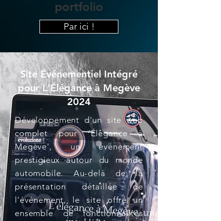
portfolio
Par ici !
Site Événementiel Intégré
pour L'Élégance à Megève
2024
Développement d'un site web
complet pour 'Élégance à
Megève', un événement
prestigieux autour du monde
automobile. Au-delà de la
présentation détaillée de
l'événement, le site offre un
ensemble de fonctionnalités