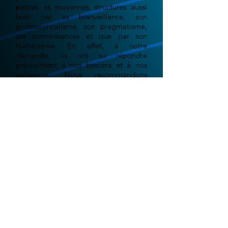
petites et moyennes structures aussi
bien par sa bienveillance, son
professionnalisme, son pragmatisme,
ses connaissances et que par son
humanisme. En effet, à notre
demande, ils ont su répondre
précisément à nos besoins et à nos
exigences. Nous recommandons
désormais IDP13 à l’ensemble de
notre réseau.
Grégoire E. - "La ferme au
chocolat"
Le monde digital est en constante évolution.
Aujourd'hui plus qu'hier, les événements récent
liés aux confinements successifs, nous ont