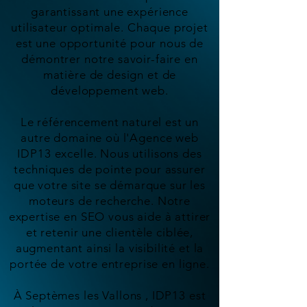
garantissant une expérience
utilisateur optimale. Chaque projet
est une opportunité pour nous de
démontrer notre savoir-faire en
matière de design et de
développement web.
Le référencement naturel est un
autre domaine où l'Agence web
IDP13 excelle. Nous utilisons des
techniques de pointe pour assurer
que votre site se démarque sur les
moteurs de recherche. Notre
expertise en SEO vous aide à attirer
et retenir une clientèle ciblée,
augmentant ainsi la visibilité et la
portée de votre entreprise en ligne.
À Septèmes les Vallons , IDP13 est