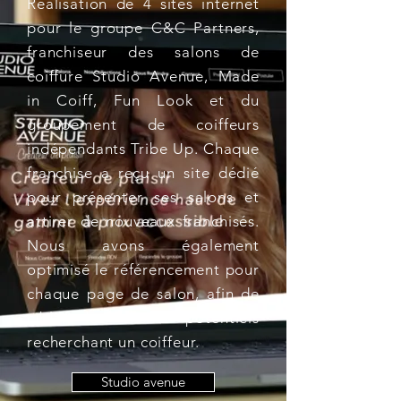
Réalisation de 4 sites internet
pour le groupe C&C Partners,
franchiseur des salons de
coiffure Studio Avenue, Made
in Coiff, Fun Look et du
groupement de coiffeurs
indépendants Tribe Up. Chaque
franchise a reçu un site dédié
pour présenter ses salons et
attirer de nouveaux franchisés.
Nous avons également
optimisé le référencement pour
chaque page de salon, afin de
cibler les clients potentiels
recherchant un coiffeur.
Studio avenue