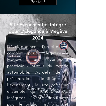
Par ici !
Site Événementiel Intégré
pour L'Élégance à Megève
2024
Développement d'un site web
complet pour 'Élégance à
Megève', un événement
prestigieux autour du monde
automobile. Au-delà de la
présentation détaillée de
l'événement, le site offre un
ensemble de fonctionnalités
intégrées : vente de tickets
pour le public, inscription et