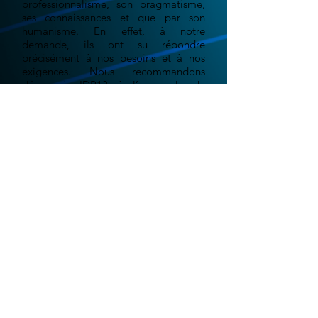
professionnalisme, son pragmatisme,
ses connaissances et que par son
humanisme. En effet, à notre
demande, ils ont su répondre
précisément à nos besoins et à nos
exigences. Nous recommandons
désormais IDP13 à l’ensemble de
notre réseau.
Grégoire E. - "La ferme au
chocolat"
Le monde digital est en constante évolution.
Aujourd'hui plus qu'hier, les événements récent
liés aux confinements successifs, nous ont
montré qu'il était important d'être présent sur
le web. Votre site web doit être le reflet,