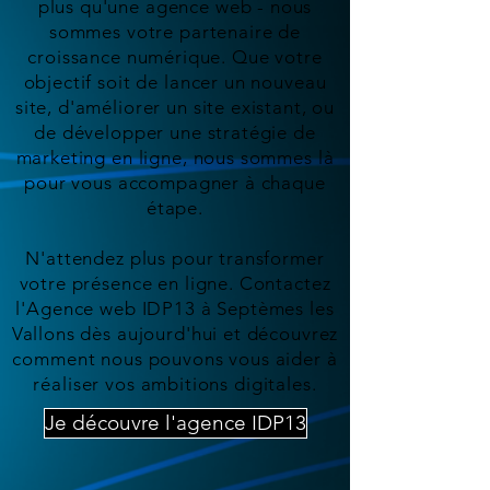
plus qu'une agence web - nous
sommes votre partenaire de
croissance numérique. Que votre
objectif soit de lancer un nouveau
site, d'améliorer un site existant, ou
de développer une stratégie de
marketing en ligne, nous sommes là
pour vous accompagner à chaque
étape.
N'attendez plus pour transformer
votre présence en ligne. Contactez
l'Agence web IDP13 à Septèmes les
Vallons dès aujourd'hui et découvrez
comment nous pouvons vous aider à
réaliser vos ambitions digitales.
Je découvre l'agence IDP13