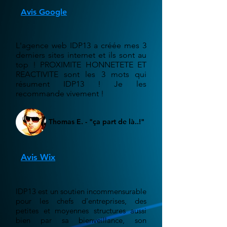
Avis Google
L'agence web IDP13 a créée mes 3
derniers sites internet et ils sont au
top ! PROXIMITE HONNETETE ET
REACTIVITE sont les 3 mots qui
résument IDP13 ! Je les
recommande vivement !
Thomas E. - "ça part de là..!"
Avis Wix
IDP13 est un soutien incommensurable
pour les chefs d'entreprises, des
petites et moyennes structures aussi
bien par sa bienveillance, son