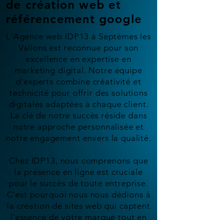
de création web et
référencement google
L'Agence web IDP13 à Septèmes les
Vallons est reconnue pour son
excellence en expertise en
marketing digital. Notre équipe
d'experts combine créativité et
technicité pour offrir des solutions
digitales adaptées à chaque client.
La clé de notre succès réside dans
notre approche personnalisée et
notre engagement envers la qualité.
Chez IDP13, nous comprenons que
la présence en ligne est cruciale
pour le succès de toute entreprise.
C'est pourquoi nous nous dédions à
la création de sites web qui captent
l'essence de votre marque tout en