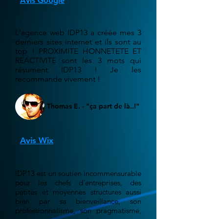
Avis Google
L'agence web IDP13 a créée mes 3
derniers sites internet et ils sont au
top ! PROXIMITE HONNETETE ET
REACTIVITE sont les 3 mots qui
résument IDP13 ! Je les
recommande vivement !
Thomas E. - "ça part de là..!"
Avis Wix
IDP13 est un soutien incommensurable
pour les chefs d'entreprises, des
petites et moyennes structures aussi
bien par sa bienveillance, son
professionnalisme, son pragmatisme,