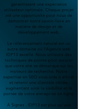
garantissant une expérience
utilisateur optimale. Chaque projet
est une opportunité pour nous de
démontrer notre savoir-faire en
matière de design et de
développement web.
Le référencement naturel est un
autre domaine où l'Agence web
IDP13 excelle. Nous utilisons des
techniques de pointe pour assurer
que votre site se démarque sur les
moteurs de recherche. Notre
expertise en SEO vous aide à attirer
et retenir une clientèle ciblée,
augmentant ainsi la visibilité et la
portée de votre entreprise en ligne.
À Signes , IDP13 est plus qu'une