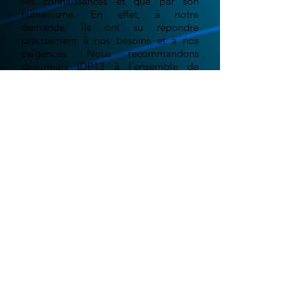
ses connaissances et que par son
humanisme. En effet, à notre
demande, ils ont su répondre
précisément à nos besoins et à nos
exigences. Nous recommandons
désormais IDP13 à l’ensemble de
notre réseau.
Grégoire E. - "La ferme au
chocolat"
Le monde digital est en constante évolution.
Aujourd'hui plus qu'hier, les événements récent
liés aux confinements successifs, nous ont
montré qu'il était important d'être présent sur
le web. Votre site web doit être le reflet,
l'image, la vitrine, de votre entreprise, qu'il