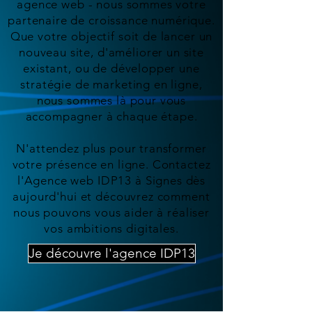
agence web - nous sommes votre
partenaire de croissance numérique.
Que votre objectif soit de lancer un
nouveau site, d'améliorer un site
existant, ou de développer une
stratégie de marketing en ligne,
nous sommes là pour vous
accompagner à chaque étape.
N'attendez plus pour transformer
votre présence en ligne. Contactez
l'Agence web IDP13 à Signes dès
aujourd'hui et découvrez comment
nous pouvons vous aider à réaliser
vos ambitions digitales.
Je découvre l'agence IDP13