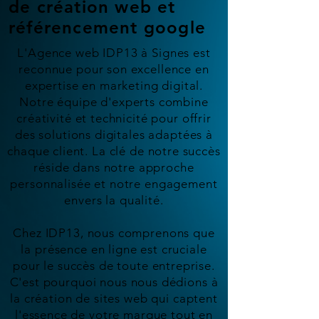
de création web et
référencement google
L'Agence web IDP13 à Signes est
reconnue pour son excellence en
expertise en marketing digital.
Notre équipe d'experts combine
créativité et technicité pour offrir
des solutions digitales adaptées à
chaque client. La clé de notre succès
réside dans notre approche
personnalisée et notre engagement
envers la qualité.
Chez IDP13, nous comprenons que
la présence en ligne est cruciale
pour le succès de toute entreprise.
C'est pourquoi nous nous dédions à
la création de sites web qui captent
l'essence de votre marque tout en