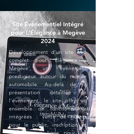
Site Événementiel Intégré
pour L'Élégance à Megève
2024
Développement d'un site web
complet pour 'Élégance à
Megève', un événement
prestigieux autour du monde
automobile. Au-delà de la
présentation détaillée de
l'événement, le site offre un
ensemble de fonctionnalités
intégrées : vente de tickets
pour le public, inscription et
paiement en ligne pour les