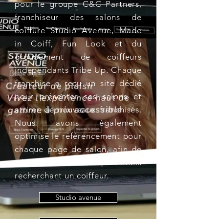
pour le groupe C&C Partners,
franchiseur des salons de
coiffure Studio Avenue, Made
in Coiff, Fun Look et du
groupement de coiffeurs
indépendants Tribe Up. Chaque
franchise a reçu un site dédié
pour présenter ses salons et
attirer de nouveaux franchisés.
Nous avons également
optimisé le référencement pour
chaque page de salon, afin de
cibler les clients potentiels
recherchant un coiffeur.
Studio avenue