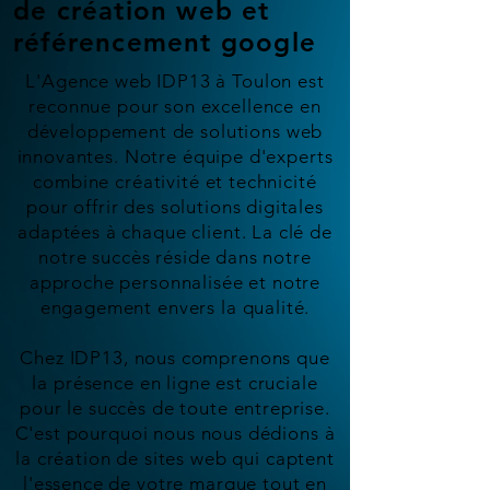
de création web et
référencement google
L'Agence web IDP13 à Toulon est
reconnue pour son excellence en
développement de solutions web
innovantes. Notre équipe d'experts
combine créativité et technicité
pour offrir des solutions digitales
adaptées à chaque client. La clé de
notre succès réside dans notre
approche personnalisée et notre
engagement envers la qualité.
Chez IDP13, nous comprenons que
la présence en ligne est cruciale
pour le succès de toute entreprise.
C'est pourquoi nous nous dédions à
la création de sites web qui captent
l'essence de votre marque tout en