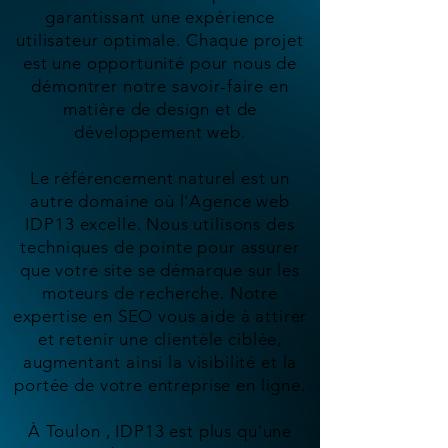
garantissant une expérience
utilisateur optimale. Chaque projet
est une opportunité pour nous de
démontrer notre savoir-faire en
matière de design et de
développement web.
Le référencement naturel est un
autre domaine où l'Agence web
IDP13 excelle. Nous utilisons des
techniques de pointe pour assurer
que votre site se démarque sur les
moteurs de recherche. Notre
expertise en SEO vous aide à attirer
et retenir une clientèle ciblée,
augmentant ainsi la visibilité et la
portée de votre entreprise en ligne.
À Toulon , IDP13 est plus qu'une