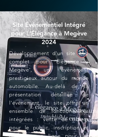
Site Événementiel Intégré
pour L'Élégance à Megève
2024
Développement d'un site web
complet pour 'Élégance à
Megève', un événement
prestigieux autour du monde
automobile. Au-delà de la
présentation détaillée de
l'événement, le site offre un
ensemble de fonctionnalités
intégrées : vente de tickets
pour le public, inscription et
paiement en ligne pour les