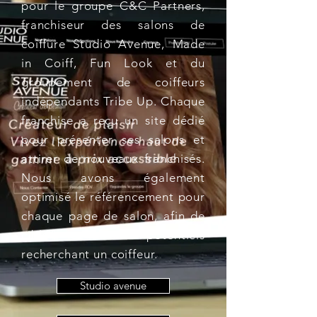
pour le groupe C&C Partners,
franchiseur des salons de
coiffure Studio Avenue, Made
in Coiff, Fun Look et du
groupement de coiffeurs
indépendants Tribe Up. Chaque
franchise a reçu un site dédié
pour présenter ses salons et
attirer de nouveaux franchisés.
Nous avons également
optimisé le référencement pour
chaque page de salon, afin de
cibler les clients potentiels
recherchant un coiffeur.
Studio avenue