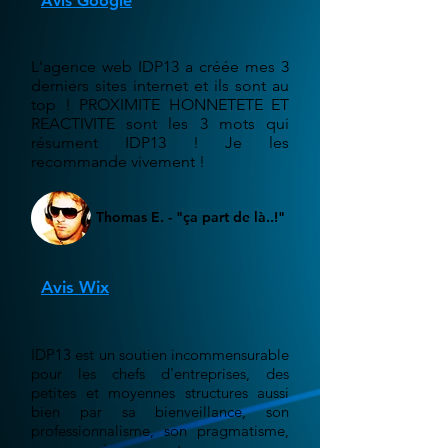
Avis Google
L'agence web IDP13 a créée mes 3
derniers sites internet et ils sont au
top ! PROXIMITE HONNETETE ET
REACTIVITE sont les 3 mots qui
résument IDP13 ! Je les
recommande vivement !
Thomas E. - "ça part de là..!"
Avis Wix
IDP13 est un soutien incommensurable
pour les chefs d'entreprises, des
petites et moyennes structures aussi
bien par sa bienveillance, son
professionnalisme, son pragmatisme,