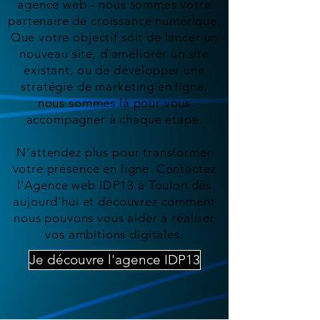
agence web - nous sommes votre
partenaire de croissance numérique.
Que votre objectif soit de lancer un
nouveau site, d'améliorer un site
existant, ou de développer une
stratégie de marketing en ligne,
nous sommes là pour vous
accompagner à chaque étape.
N'attendez plus pour transformer
votre présence en ligne. Contactez
l'Agence web IDP13 à Toulon dès
aujourd'hui et découvrez comment
nous pouvons vous aider à réaliser
vos ambitions digitales.
Je découvre l'agence IDP13