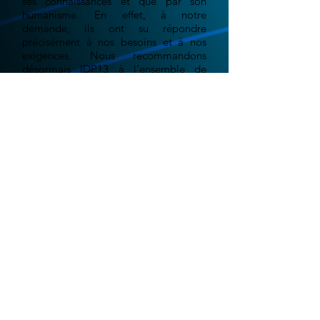
ses connaissances et que par son
humanisme. En effet, à notre
demande, ils ont su répondre
précisément à nos besoins et à nos
exigences. Nous recommandons
désormais IDP13 à l’ensemble de
notre réseau.
Grégoire E. - "La ferme au
chocolat"
Le monde digital est en constante évolution.
Aujourd'hui plus qu'hier, les événements récent
liés aux confinements successifs, nous ont
montré qu'il était important d'être présent sur
le web. Votre site web doit être le reflet,
l'image, la vitrine, de votre entreprise, qu'il