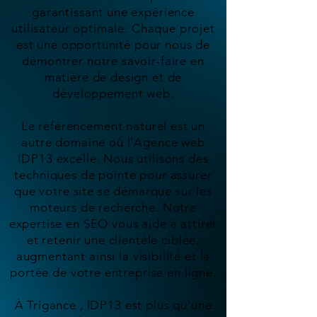
garantissant une expérience
utilisateur optimale. Chaque projet
est une opportunité pour nous de
démontrer notre savoir-faire en
matière de design et de
développement web.
Le référencement naturel est un
autre domaine où l'Agence web
IDP13 excelle. Nous utilisons des
techniques de pointe pour assurer
que votre site se démarque sur les
moteurs de recherche. Notre
expertise en SEO vous aide à attirer
et retenir une clientèle ciblée,
augmentant ainsi la visibilité et la
portée de votre entreprise en ligne.
À Trigance , IDP13 est plus qu'une