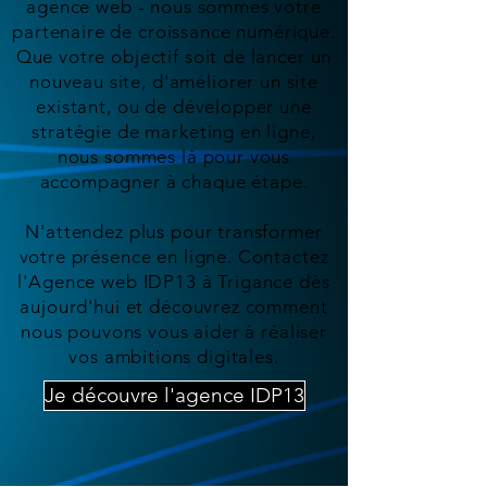
agence web - nous sommes votre
partenaire de croissance numérique.
Que votre objectif soit de lancer un
nouveau site, d'améliorer un site
existant, ou de développer une
stratégie de marketing en ligne,
nous sommes là pour vous
accompagner à chaque étape.
N'attendez plus pour transformer
votre présence en ligne. Contactez
l'Agence web IDP13 à Trigance dès
aujourd'hui et découvrez comment
nous pouvons vous aider à réaliser
vos ambitions digitales.
Je découvre l'agence IDP13