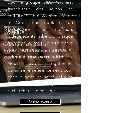
pour le groupe C&C Partners,
franchiseur des salons de
coiffure Studio Avenue, Made
in Coiff, Fun Look et du
groupement de coiffeurs
indépendants Tribe Up. Chaque
franchise a reçu un site dédié
pour présenter ses salons et
attirer de nouveaux franchisés.
Nous avons également
optimisé le référencement pour
chaque page de salon, afin de
cibler les clients potentiels
recherchant un coiffeur.
Studio avenue