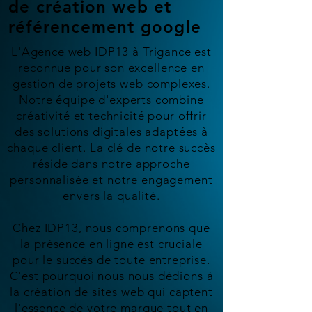
de création web et
référencement google
L'Agence web IDP13 à Trigance est
reconnue pour son excellence en
gestion de projets web complexes.
Notre équipe d'experts combine
créativité et technicité pour offrir
des solutions digitales adaptées à
chaque client. La clé de notre succès
réside dans notre approche
personnalisée et notre engagement
envers la qualité.
Chez IDP13, nous comprenons que
la présence en ligne est cruciale
pour le succès de toute entreprise.
C'est pourquoi nous nous dédions à
la création de sites web qui captent
l'essence de votre marque tout en