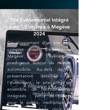
Site Événementiel Intégré
pour L'Élégance à Megève
2024
Développement d'un site web
complet pour 'Élégance à
Megève', un événement
prestigieux autour du monde
automobile. Au-delà de la
présentation détaillée de
l'événement, le site offre un
ensemble de fonctionnalités
intégrées : vente de tickets
pour le public, inscription et
paiement en ligne pour les