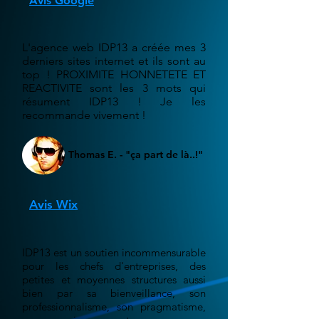
Avis Google
L'agence web IDP13 a créée mes 3
derniers sites internet et ils sont au
top ! PROXIMITE HONNETETE ET
REACTIVITE sont les 3 mots qui
résument IDP13 ! Je les
recommande vivement !
Thomas E. - "ça part de là..!"
Avis Wix
IDP13 est un soutien incommensurable
pour les chefs d'entreprises, des
petites et moyennes structures aussi
bien par sa bienveillance, son
professionnalisme, son pragmatisme,