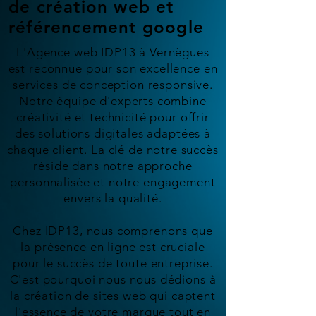
de création web et
référencement google
L'Agence web IDP13 à Vernègues
est reconnue pour son excellence en
services de conception responsive.
Notre équipe d'experts combine
créativité et technicité pour offrir
des solutions digitales adaptées à
chaque client. La clé de notre succès
réside dans notre approche
personnalisée et notre engagement
envers la qualité.
Chez IDP13, nous comprenons que
la présence en ligne est cruciale
pour le succès de toute entreprise.
C'est pourquoi nous nous dédions à
la création de sites web qui captent
l'essence de votre marque tout en