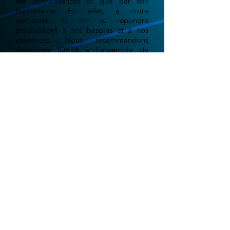
ses connaissances et que par son
humanisme. En effet, à notre
demande, ils ont su répondre
précisément à nos besoins et à nos
exigences. Nous recommandons
désormais IDP13 à l’ensemble de
notre réseau.
Grégoire E. - "La ferme au
chocolat"
Le monde digital est en constante évolution.
Aujourd'hui plus qu'hier, les événements récent
liés aux confinements successifs, nous ont
montré qu'il était important d'être présent sur
le web. Votre site web doit être le reflet,
l'image, la vitrine, de votre entreprise, qu'il