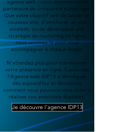
agence web - nous sommes votre
partenaire de croissance numérique.
Que votre objectif soit de lancer un
nouveau site, d'améliorer un site
existant, ou de développer une
stratégie de marketing en ligne,
nous sommes là pour vous
accompagner à chaque étape.
N'attendez plus pour transformer
votre présence en ligne. Contactez
l'Agence web IDP13 à Vernègues
dès aujourd'hui et découvrez
comment nous pouvons vous aider à
réaliser vos ambitions digitales.
Je découvre l'agence IDP13