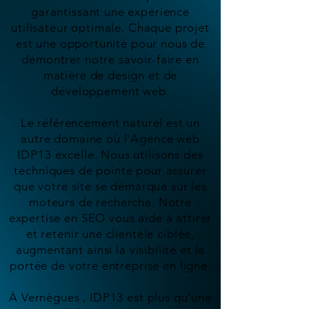
garantissant une expérience
utilisateur optimale. Chaque projet
est une opportunité pour nous de
démontrer notre savoir-faire en
matière de design et de
développement web.
Le référencement naturel est un
autre domaine où l'Agence web
IDP13 excelle. Nous utilisons des
techniques de pointe pour assurer
que votre site se démarque sur les
moteurs de recherche. Notre
expertise en SEO vous aide à attirer
et retenir une clientèle ciblée,
augmentant ainsi la visibilité et la
portée de votre entreprise en ligne.
À Vernègues , IDP13 est plus qu'une