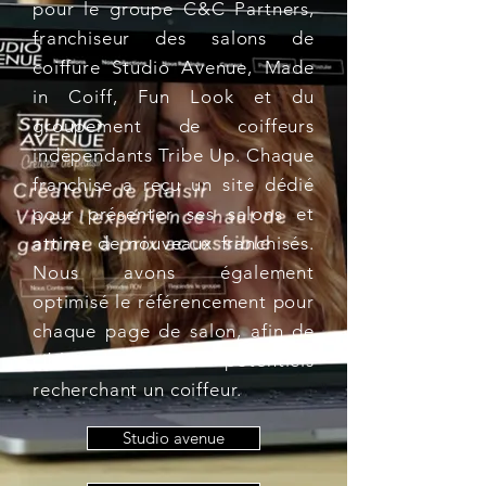
pour le groupe C&C Partners,
franchiseur des salons de
coiffure Studio Avenue, Made
in Coiff, Fun Look et du
groupement de coiffeurs
indépendants Tribe Up. Chaque
franchise a reçu un site dédié
pour présenter ses salons et
attirer de nouveaux franchisés.
Nous avons également
optimisé le référencement pour
chaque page de salon, afin de
cibler les clients potentiels
recherchant un coiffeur.
Studio avenue