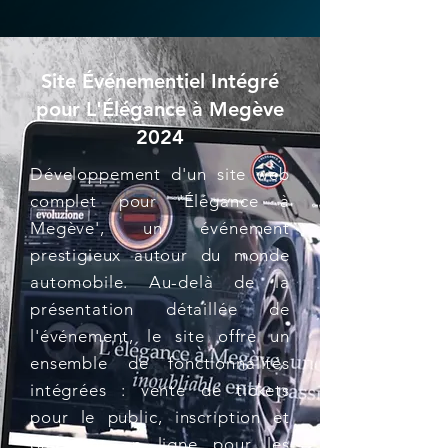
Site Événementiel Intégré
pour L'Élégance à Megève
2024
Développement d'un site web
complet pour 'Élégance à
Megève', un événement
prestigieux autour du monde
automobile. Au-delà de la
présentation détaillée de
l'événement, le site offre un
ensemble de fonctionnalités
intégrées : vente de tickets
pour le public, inscription et
paiement en ligne pour les