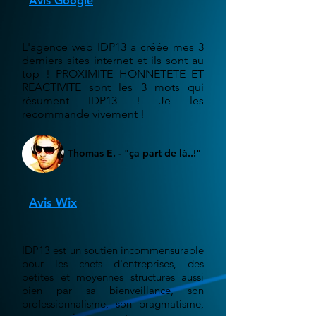
Avis Google
L'agence web IDP13 a créée mes 3
derniers sites internet et ils sont au
top ! PROXIMITE HONNETETE ET
REACTIVITE sont les 3 mots qui
résument IDP13 ! Je les
recommande vivement !
Thomas E. - "ça part de là..!"
Avis Wix
IDP13 est un soutien incommensurable
pour les chefs d'entreprises, des
petites et moyennes structures aussi
bien par sa bienveillance, son
professionnalisme, son pragmatisme,