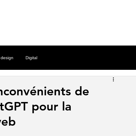
L'agence
Services
Portfolio
Cont
design
Digital
inconvénients de
atGPT pour la
web