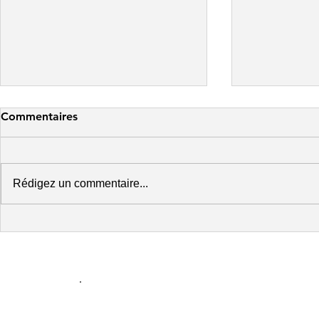
Commentaires
Rédigez un commentaire...
Le guide ultime de la
Comment cr
conception web adaptative
performant
(site web responsive design)
entreprise 
en 2023
Lancez votre p